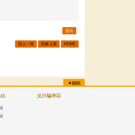
回上一頁
回最上面
HOME
▼關閉
連結
反詐騙專區
結
結